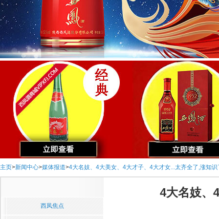
主页
>
新闻中心
>
媒体报道
>
4大名妓、4大美女、4大才子、4大才女...太齐全了,涨知识
4大名妓、4
西凤焦点