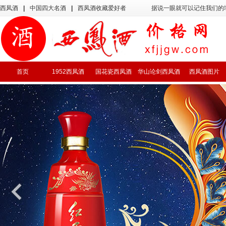
西凤酒
|
中国四大名酒
|
西凤酒收藏爱好者
据说一眼就可以记住我们的
首页
1952西凤酒
国花瓷西凤酒
华山论剑西凤酒
西凤酒图片