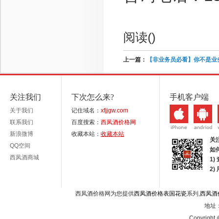
阅读(
)
上一篇：
【非业务员必看】你不是业务员
关注我们
下次怎么来?
手机客户端
关于我们
记住域名：
xfjjgw.com
联系我们
百度搜索：
西凤酒价格网
新浪微博
收藏本站：
收藏本站
关
QQ空间
如
西凤酒商城
1)
2
西凤酒价格网为您提供
西凤酒价格表国花瓷
系列,
西凤酒
地址：
Copyright