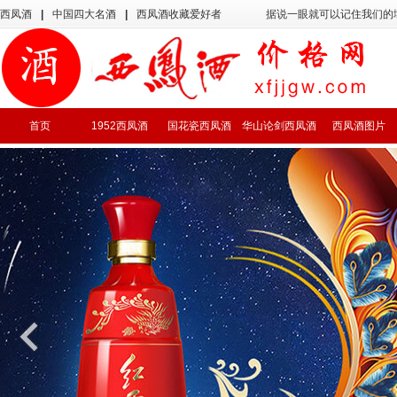
西凤酒
|
中国四大名酒
|
西凤酒收藏爱好者
据说一眼就可以记住我们的
首页
1952西凤酒
国花瓷西凤酒
华山论剑西凤酒
西凤酒图片