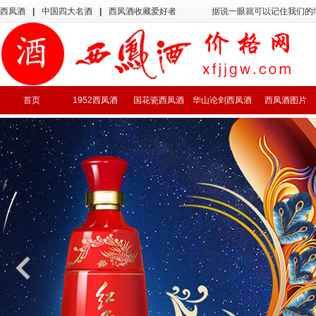
西凤酒
|
中国四大名酒
|
西凤酒收藏爱好者
据说一眼就可以记住我们的
首页
1952西凤酒
国花瓷西凤酒
华山论剑西凤酒
西凤酒图片