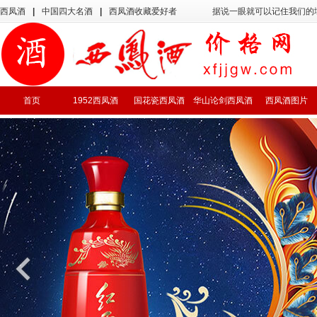
西凤酒
|
中国四大名酒
|
西凤酒收藏爱好者
据说一眼就可以记住我们的
首页
1952西凤酒
国花瓷西凤酒
华山论剑西凤酒
西凤酒图片