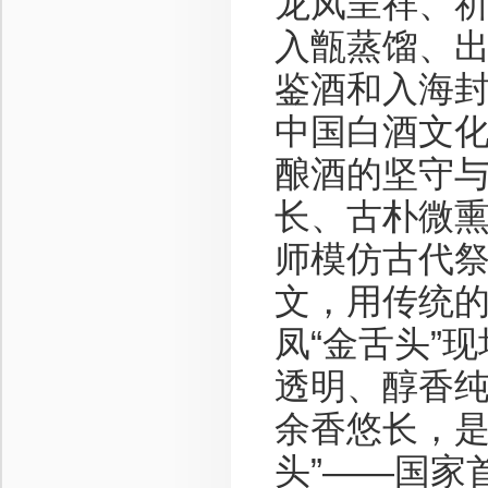
龙凤呈祥、
入甑蒸馏、
鉴酒和入海
中国白酒文
酿酒的坚守与
长、古朴微熏
师模仿古代
文，用传统
凤“金舌头”
透明、醇香
余香悠长，是
头”——国家