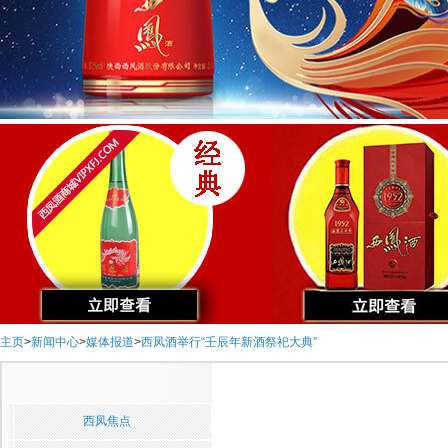
主页
>
新闻中心
>
媒体报道
>
西凤酒举行“壬辰年新酒祭祀大典”
西凤焦点