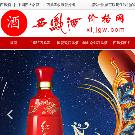
西凤酒
|
中国四大名酒
|
西凤酒收藏爱好者
据说一眼就可以记住我们的
首页
1952西凤酒
国花瓷西凤酒
华山论剑西凤酒
西凤酒图片