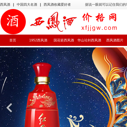
西凤酒
|
中国四大名酒
|
西凤酒收藏爱好者
据说一眼就可以记住我们的
首页
1952西凤酒
国花瓷西凤酒
华山论剑西凤酒
西凤酒图片