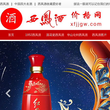
西凤酒
|
中国四大名酒
|
西凤酒收藏爱好者
据说一眼就可以记住我们的
首页
1952西凤酒
国花瓷西凤酒
华山论剑西凤酒
西凤酒图片