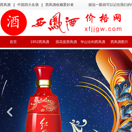
西凤酒
|
中国四大名酒
|
西凤酒收藏爱好者
据说一眼就可以记住我们的
首页
1952西凤酒
国花瓷西凤酒
华山论剑西凤酒
西凤酒图片