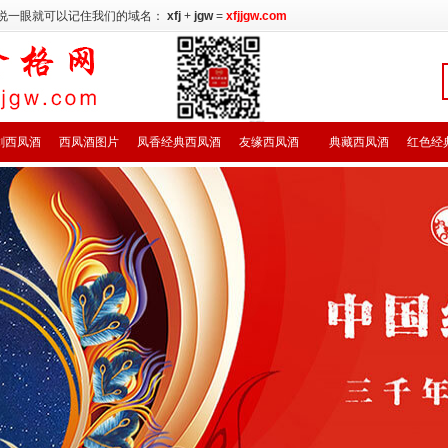
说一眼就可以记住我们的域名：
xfj
+
jgw
=
xfjjgw.com
剑西凤酒
西凤酒图片
凤香经典西凤酒
友缘西凤酒
典藏西凤酒
红色经