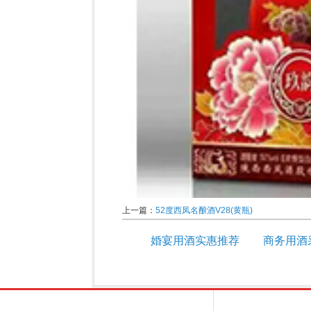
上一篇：
52度西凤名酿酒V28(黄瓶)
婚宴用酒实惠推荐
商务用酒