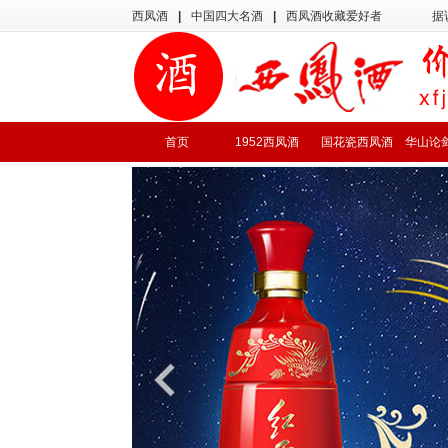
西凤酒
|
中国四大名酒
|
西凤酒收藏爱好者
据
首页
1952西凤酒
国花瓷西凤酒
华山论