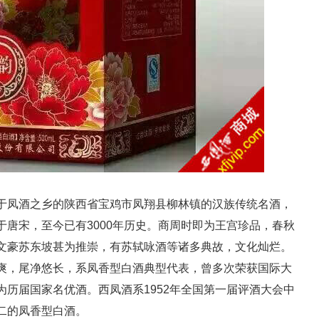
于凤酒之乡的陕西省宝鸡市凤翔县柳林镇的汉族传统名酒，
唐宋，至今已有3000年历史。商周时即为王宫珍品，春秋
文豪苏东坡甚为推崇，有苏轼咏酒等诸多典故，文化灿烂。
爽，尾净悠长，系凤香型白酒典型代表，曾多次荣获国际大
历届国家名优酒。西凤酒系1952年全国第一届评酒大会中
二的凤香型白酒。