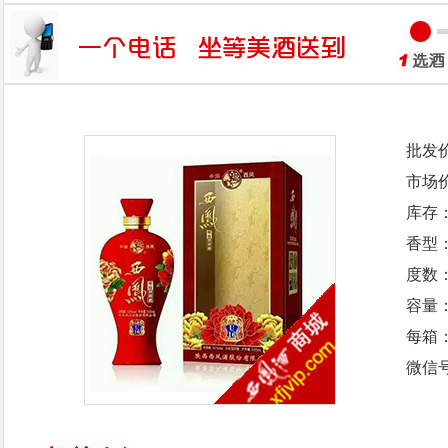
批发
市场
库存
香型
度数：
容量：
每箱
微信号