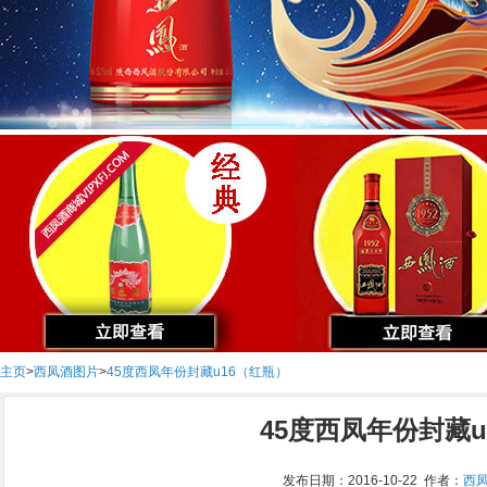
主页
>
西凤酒图片
>
45度西凤年份封藏u16（红瓶）
45度西凤年份封藏u
发布日期：2016-10-22 作者：
西