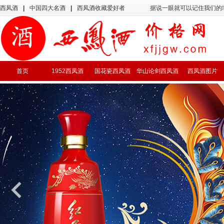
西凤酒
|
中国四大名酒
|
西凤酒收藏爱好者
据说一眼就可以记住我们的
首页
1952西凤酒
国花瓷西凤酒
华山论剑西凤酒
西凤酒图片