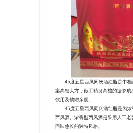
45度五星西凤同庆酒红瓶是中档
案高档大方，做工精良高档的搪瓷质
饮用及馈赠亲朋。
45度五星西凤同庆酒红瓶是为浓
西凤酒。浓香型西凤酒是采用人工老
回味悠长的独特风格。