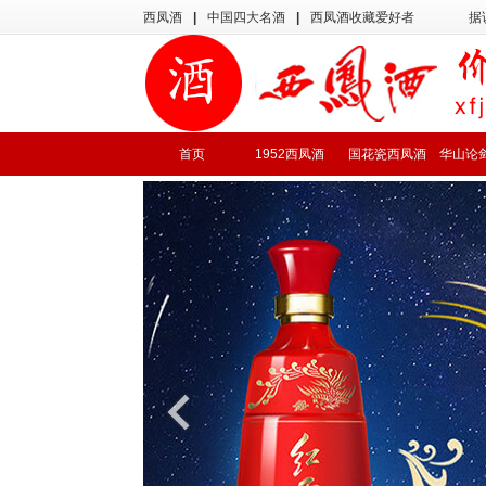
西凤酒
|
中国四大名酒
|
西凤酒收藏爱好者
据
首页
1952西凤酒
国花瓷西凤酒
华山论