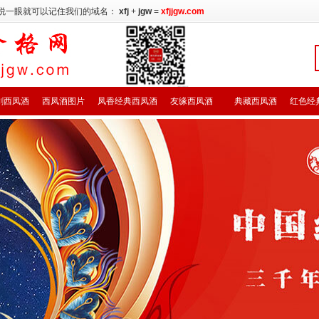
说一眼就可以记住我们的域名：
xfj
+
jgw
=
xfjjgw.com
剑西凤酒
西凤酒图片
凤香经典西凤酒
友缘西凤酒
典藏西凤酒
红色经