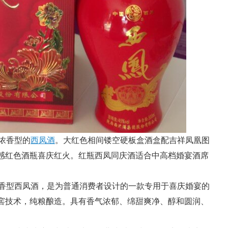
浓香型的
西凤酒
。大红色相间镂空硬板盒酒盒配吉祥凤凰图
感红色酒瓶喜庆红火。红瓶西凤同庆酒适合中高档婚宴酒席
香型西凤酒，是为普通消费者设计的一款专用于喜庆婚宴的
窖技术，纯粮酿造。具有香气浓郁、绵甜爽净、醇和圆润、