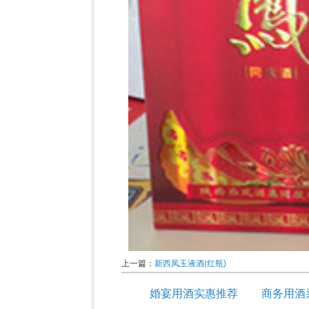
上一篇：
新西凤玉液酒(红瓶)
婚宴用酒实惠推荐
商务用酒