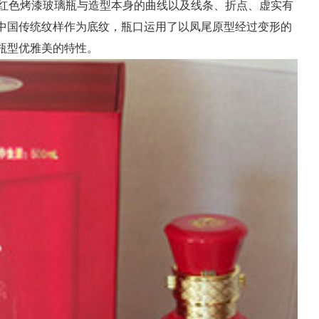
红色烤漆玻璃瓶与造型本身的曲线以及线条、折点、虚实有
中国传统纹样作为底纹，瓶口运用了以凤尾原型经过变形的
瓶型优雅美的特性。