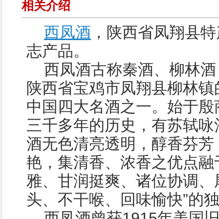
相关介绍
西凤酒
，陕西省凤翔县特
志产品。
西凤酒古称秦酒、柳林酒
陕西省宝鸡市凤翔县柳林镇
中国四大名酒之一。始于殷
三千多年的历史，有苏轼咏
酒无色清亮透明，醇香芬芳
艳，集清香、浓香之优点融
雅、甘润挺爽、诸位协调、尾
头、不干喉、回味愉快”的
西凤酒曾获1915年美国