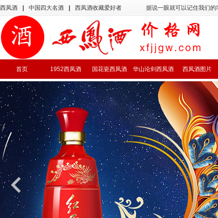
西凤酒
|
中国四大名酒
|
西凤酒收藏爱好者
据说一眼就可以记住我们的
首页
1952西凤酒
国花瓷西凤酒
华山论剑西凤酒
西凤酒图片