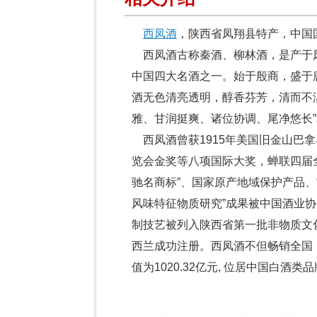
西凤酒
，陕西省凤翔县特产，中国
西凤酒古称秦酒、柳林酒，是产于
中国四大名酒之一。始于殷商，盛于
酒无色清亮透明，醇香芬芳，清而不
雅、甘润挺爽、诸位协调、尾净悠长”
西凤酒曾获1915年美国旧金山巴拿
览会金奖等八项国际大奖，蝉联四届全
驰名商标”、国家原产地域保护产品、
风味特征物质研究”成果被中国酒业协
制技艺被列入陕西省第一批非物质文
西兰成功注册。西凤酒不但畅销全国，
值为1020.32亿元, 位居中国白酒