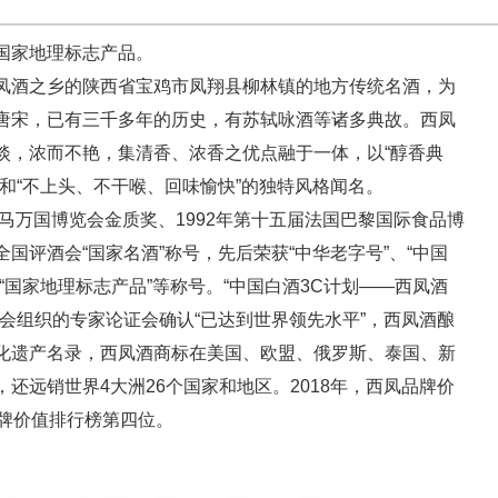
国家地理标志产品。
凤酒之乡的陕西省宝鸡市凤翔县柳林镇的地方传统名酒，为
唐宋，已有三千多年的历史，有苏轼咏酒等诸多典故。西凤
淡，浓而不艳，集清香、浓香之优点融于一体，以“醇香典
和“不上头、不干喉、回味愉快”的独特风格闻名。
马万国博览会金质奖、1992年第十五届法国巴黎国际食品博
国评酒会“国家名酒”称号，先后荣获“中华老字号”、“中国
“国家地理标志产品”等称号。“中国白酒3C计划——西凤酒
会组织的专家论证会确认“已达到世界领先水平”，西凤酒酿
化遗产名录，西凤酒商标在美国、欧盟、俄罗斯、泰国、新
还远销世界4大洲26个国家和地区。2018年，西凤品牌价
类品牌价值排行榜第四位。