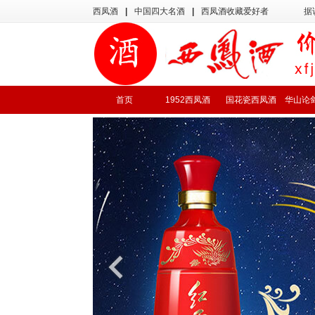
西凤酒
|
中国四大名酒
|
西凤酒收藏爱好者
据
首页
1952西凤酒
国花瓷西凤酒
华山论