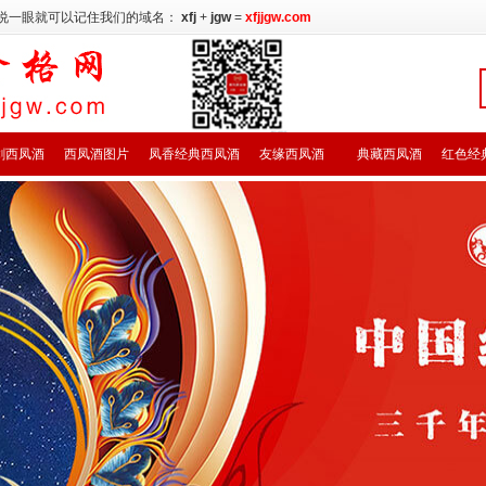
说一眼就可以记住我们的域名：
xfj
+
jgw
=
xfjjgw.com
剑西凤酒
西凤酒图片
凤香经典西凤酒
友缘西凤酒
典藏西凤酒
红色经