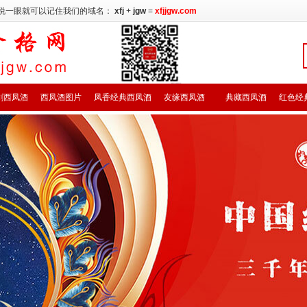
说一眼就可以记住我们的域名：
xfj
+
jgw
=
xfjjgw.com
剑西凤酒
西凤酒图片
凤香经典西凤酒
友缘西凤酒
典藏西凤酒
红色经