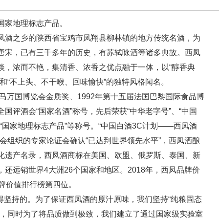
国家地理标志产品。
凤酒之乡的陕西省宝鸡市凤翔县柳林镇的地方传统名酒，为
唐宋，已有三千多年的历史，有苏轼咏酒等诸多典故。西凤
淡，浓而不艳，集清香、浓香之优点融于一体，以“醇香典
和“不上头、不干喉、回味愉快”的独特风格闻名。
马万国博览会金质奖、1992年第十五届法国巴黎国际食品博
国评酒会“国家名酒”称号，先后荣获“中华老字号”、“中国
“国家地理标志产品”等称号。“中国白酒3C计划——西凤酒
会组织的专家论证会确认“已达到世界领先水平”，西凤酒酿
化遗产名录，西凤酒商标在美国、欧盟、俄罗斯、泰国、新
还远销世界4大洲26个国家和地区。2018年，西凤品牌价
类品牌价值排行榜第四位。
得坚持的。为了保证西凤酒的原汁原味，我们坚持“纯粮固态
产，同时为了将品质做到极致，我们建立了通过国家级实验室