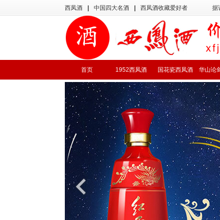
西凤酒
|
中国四大名酒
|
西凤酒收藏爱好者
据
首页
1952西凤酒
国花瓷西凤酒
华山论