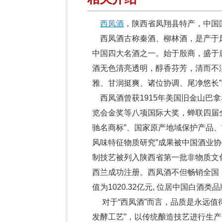
西凤酒
，陕西省凤翔县特产，中国
西凤酒古称秦酒、柳林酒，是产于
中国四大名酒之一。始于殷商，盛于
酒无色清亮透明，醇香芬芳，清而不
雅、甘润挺爽、诸位协调、尾净悠长”
西凤酒曾获1915年美国旧金山巴拿
览会金奖等八项国际大奖，蝉联四届全
驰名商标”、国家原产地域保护产品、
风味特征物质研究”成果被中国酒业协
制技艺被列入陕西省第一批非物质文
西兰成功注册。西凤酒不但畅销全国，
值为1020.32亿元, 位居中国白酒
对于“西凤酒”而言，品质是永远值
发酵工艺”，以传统酿造技艺进行生