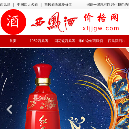
西凤酒
|
中国四大名酒
|
西凤酒收藏爱好者
据说一眼就可以记住我们的
首页
1952西凤酒
国花瓷西凤酒
华山论剑西凤酒
西凤酒图片