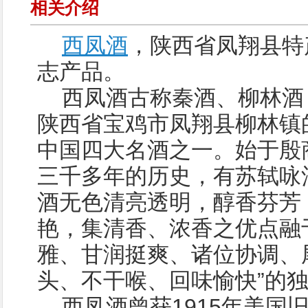
相关介绍
西凤酒
，陕西省凤翔县特
志产品。
西凤酒古称秦酒、柳林酒
陕西省宝鸡市凤翔县柳林镇
中国四大名酒之一。始于殷
三千多年的历史，有苏轼咏
酒无色清亮透明，醇香芬芳
艳，集清香、浓香之优点融
雅、甘润挺爽、诸位协调、尾
头、不干喉、回味愉快”的
西凤酒曾获1915年美国