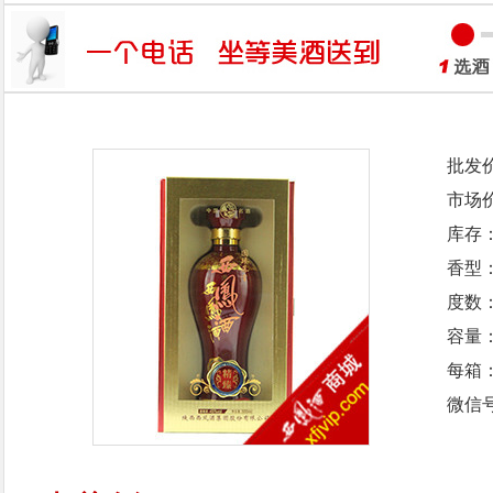
批发
市场
库存
香型
度数：
容量：
每箱
微信号