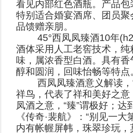
看见内部红色酒瓶。产品包
特别适合婚宴酒席、团员聚
品馈赠亲朋。
45°西凤凤臻酒10年(h
酒体采用人工老窖技术，纯
味，属浓香型白酒。具有香
醇和圆润，回味怡畅等特点
西凤凤臻酒意义解读，“
祥鸟，代表了祥和美好之意
凤酒之意，“臻”谓极好；达
《传奇·裴航》：“别见一大
内有帐幄屏帏，珠翠珍玩，