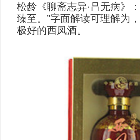
松龄《聊斋志异·吕无病》：
臻至。”字面解读可理解为
极好的西凤酒。