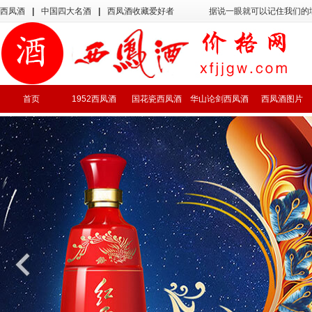
西凤酒
|
中国四大名酒
|
西凤酒收藏爱好者
据说一眼就可以记住我们的
首页
1952西凤酒
国花瓷西凤酒
华山论剑西凤酒
西凤酒图片