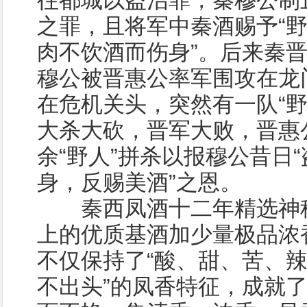
往都城以盗治罪，秦穆公制
之罪，且将军中秦酒赐予“野
肉不饮酒而伤身”。后来秦
穆公被晋惠公率军围攻在龙
在危机关头，突然有一队“野
大杀大砍，晋军大败，晋惠
余“野人”拼杀以报穆公昔日
身，反赐美酒”之恩。
秦西凤酒十二年精选神秘
上的优质基酒加少量极品浓
不仅保持了“酸、甜、苦、
不出头”的凤香特征，成就了