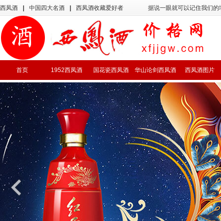
西凤酒
|
中国四大名酒
|
西凤酒收藏爱好者
据说一眼就可以记住我们的
首页
1952西凤酒
国花瓷西凤酒
华山论剑西凤酒
西凤酒图片