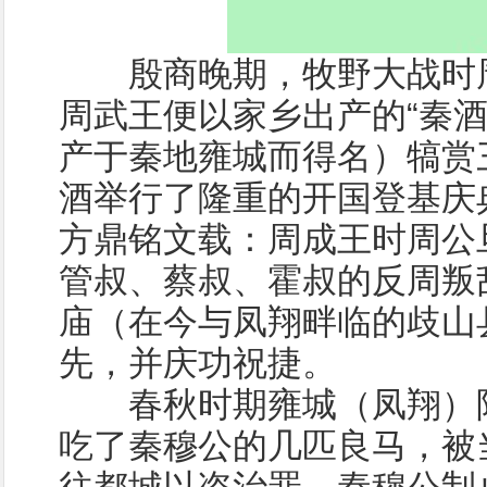
殷商晚期，牧野大战时周
周武王便以家乡出产的“秦酒
产于秦地雍城而得名）犒赏
酒举行了隆重的开国登基庆
方鼎铭文载：周成王时周公
管叔、蔡叔、霍叔的反周叛
庙（在今与凤翔畔临的歧山
先，并庆功祝捷。
春秋时期雍城（凤翔）附
吃了秦穆公的几匹良马，被