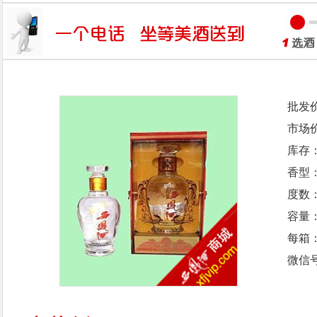
批发
市场
库存
香型
度数：
容量：
每箱
微信号