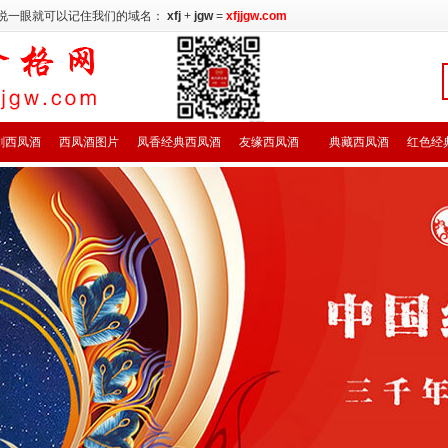
说一眼就可以记住我们的域名：
xfj
+
jgw
=
xfjjgw.com
剑西凤酒
西凤酒图片
凤香经典西凤酒
友缘西凤酒
典藏西凤酒
红色经