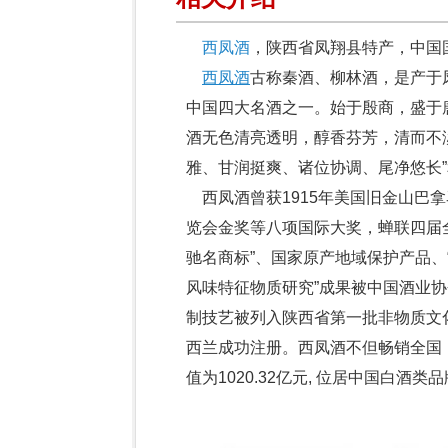
西凤酒
，陕西省凤翔县特产，中国
西凤酒
古称秦酒、柳林酒，是产于
中国四大名酒之一。始于殷商，盛于
酒无色清亮透明，醇香芬芳，清而不
雅、甘润挺爽、诸位协调、尾净悠长”
西凤酒曾获1915年美国旧金山巴拿
览会金奖等八项国际大奖，蝉联四届全
驰名商标”、国家原产地域保护产品、
风味特征物质研究”成果被中国酒业协
制技艺被列入陕西省第一批非物质文
西兰成功注册。西凤酒不但畅销全国，
值为1020.32亿元, 位居中国白酒