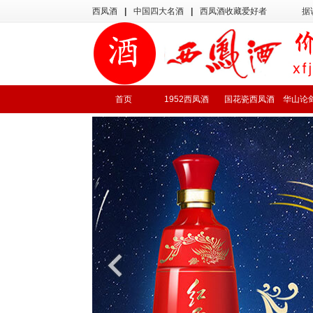
西凤酒
|
中国四大名酒
|
西凤酒收藏爱好者
据
首页
1952西凤酒
国花瓷西凤酒
华山论