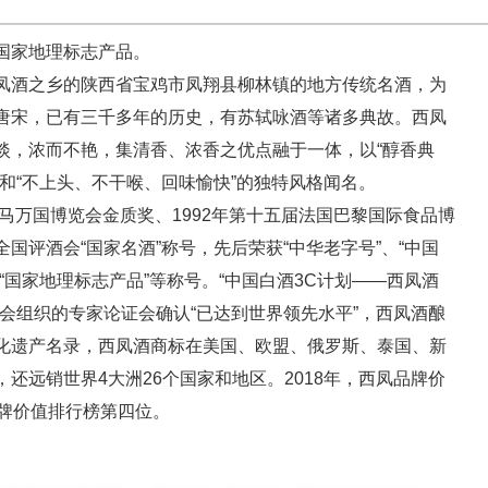
国家地理标志产品。
凤酒之乡的陕西省宝鸡市凤翔县柳林镇的地方传统名酒，为
唐宋，已有三千多年的历史，有苏轼咏酒等诸多典故。西凤
淡，浓而不艳，集清香、浓香之优点融于一体，以“醇香典
和“不上头、不干喉、回味愉快”的独特风格闻名。
马万国博览会金质奖、1992年第十五届法国巴黎国际食品博
国评酒会“国家名酒”称号，先后荣获“中华老字号”、“中国
“国家地理标志产品”等称号。“中国白酒3C计划——西凤酒
会组织的专家论证会确认“已达到世界领先水平”，西凤酒酿
化遗产名录，西凤酒商标在美国、欧盟、俄罗斯、泰国、新
还远销世界4大洲26个国家和地区。2018年，西凤品牌价
类品牌价值排行榜第四位。