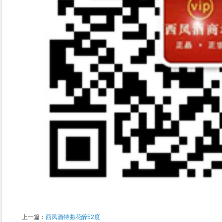
上一篇：
西凤酒特曲花醉52度