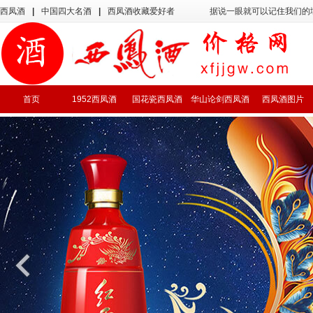
西凤酒
|
中国四大名酒
|
西凤酒收藏爱好者
据说一眼就可以记住我们的
首页
1952西凤酒
国花瓷西凤酒
华山论剑西凤酒
西凤酒图片