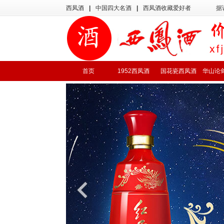
西凤酒
|
中国四大名酒
|
西凤酒收藏爱好者
据
首页
1952西凤酒
国花瓷西凤酒
华山论