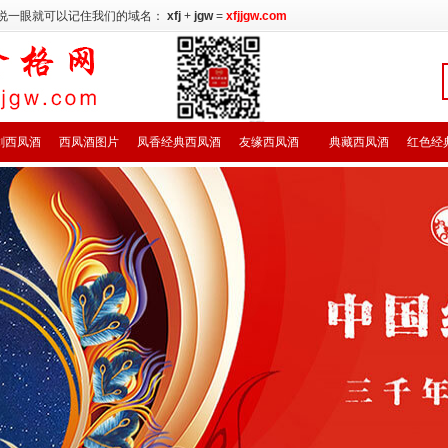
说一眼就可以记住我们的域名：
xfj
+
jgw
=
xfjjgw.com
剑西凤酒
西凤酒图片
凤香经典西凤酒
友缘西凤酒
典藏西凤酒
红色经