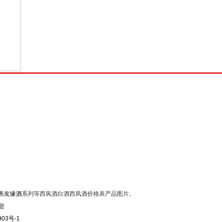
表友缘酒
系列等西凤酒白酒西凤酒价格表产品图片。
903号-1