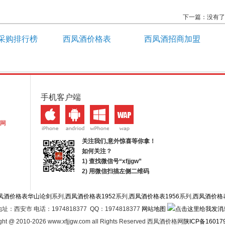
下一篇：没有了
采购排行榜
西凤酒价格表
西凤酒招商加盟
手机客户端
网
关注我们,意外惊喜等你拿！
如何关注？
1) 查找微信号“
xfjjgw
”
2) 用微信扫描左侧二维码
凤酒价格表华山论剑
系列,
西凤酒价格表1952
系列,
西凤酒价格表1956
系列,
西凤酒价格
地址：西安市 电话：1974818377 QQ：1974818377
网站地图
ght @ 2010-2026 www.xfjjgw.com all Rights Reserved 西凤酒价格网
陕ICP备16017