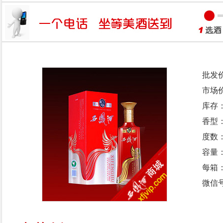
批发
市场
库存
香型
度数：
容量：
每箱
微信号