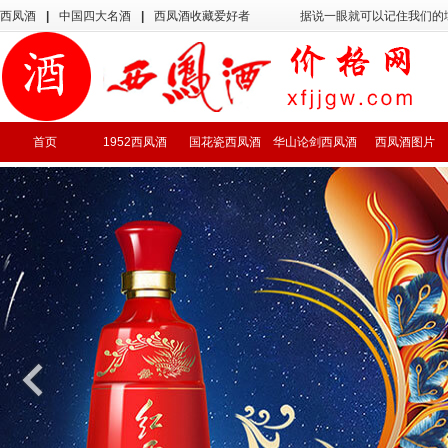
西凤酒
|
中国四大名酒
|
西凤酒收藏爱好者
据说一眼就可以记住我们的
首页
1952西凤酒
国花瓷西凤酒
华山论剑西凤酒
西凤酒图片