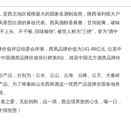
，是西北地区规模最大的国家名酒制造商，陕西省利税大户
凤香型白酒的鼻祖代表。西凤酒醇香典雅，甘润挺爽，诸味
上头、不干喉, 回味愉快”, 被世人称为“三绝”，誉为“酒中
评议组委会评测，西凤品牌价值为141.48亿元, 位居中
于中国酒类品牌价值排行榜第9位，雄居中国北方酒类品牌价
品，分别为：云水、云山、云海、云峰、云天、大秦岭
产品。为了将秦岭山水西凤酒这一优势产品选择全国各地有
商。
仁者之爱，无欲则刚，品一滴，豁达境界悠然心生，嘬一口，
，显中国智慧！