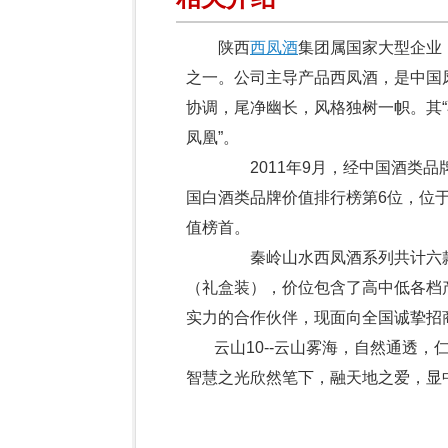
陕西
西凤酒
集团属国家大型企业
之一。公司主导产品西凤酒，是中国
协调，尾净幽长，风格独树一帜。其“不
凤凰”。
2011年9月，经中国酒类品牌价值
国白酒类品牌价值排行榜第6位，位
值榜首。
秦岭山水西凤酒系列共计六款产
（礼盒装），价位包含了高中低各档
实力的合作伙伴，现面向全国诚挚招
云山10--云山雾海，自然通透，
智慧之光欣然笔下，融天地之爱