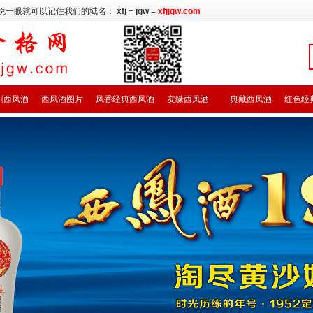
说一眼就可以记住我们的域名：
xfj
+
jgw
=
xfjjgw.com
剑西凤酒
西凤酒图片
凤香经典西凤酒
友缘西凤酒
典藏西凤酒
红色经