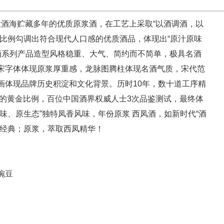
酒海贮藏多年的优质原浆酒，在工艺上采取“以酒调酒，以
金比例勾调出符合现代人口感的优质酒品，体现出“原汁原味
凤酒系列产品造型风格稳重、大气、简约而不简单，极具名酒
宋字体体现原浆厚重感，龙脉图腾柱体现名酒气质，宋代范
画体现品牌历史积淀和文化背景。历时10年，数十道工序精
品的黄金比例，百位中国酒界权威人士3次品鉴测试，最终体
味、原生态”独特凤香风味，年份原浆 西凤酒，如新时代“酒
月经典；原浆，萃取西凤精华！
豌豆