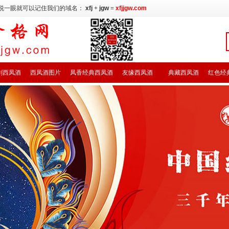
说一眼就可以记住我们的域名：
xfj
+
jgw
=
xfjjgw.com
剑西凤酒
西凤酒图片
凤香经典西凤酒
友缘西凤酒
典藏西凤酒
红色经