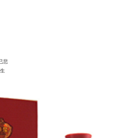
已悲
人生