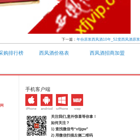
下一篇：
年份原浆西凤酒10年_52度西凤酒原浆
采购排行榜
西凤酒价格表
西凤酒招商加盟
手机客户端
网
关注我们,意外惊喜等你拿！
如何关注？
1) 查找微信号“
xfjjgw
”
2) 用微信扫描左侧二维码