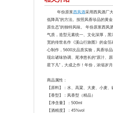
年份原浆
西凤酒
采用西凤酒厂大
低降高”的方法。按照凤香珍品的黄
原生态”的独特风味。 年份原浆西
气质，造型元素统一、文化深厚，黑
宽的传世名作《溪山行旅图》的金箔
心制作，5600次品质实验，凤香珍
现出诸味协调、尾净悠长的“原汁、原
星下凡”，大成之作！年份，浓缩岁
商品属性：
【原料】：水、高粱、大麦、小麦、
【香型】：凤香型（精品）
【净含量】：500ml
【酒精度】：45%vol