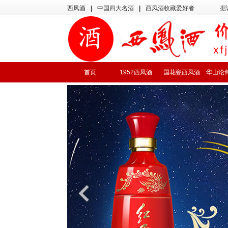
西凤酒
|
中国四大名酒
|
西凤酒收藏爱好者
据
首页
1952西凤酒
国花瓷西凤酒
华山论