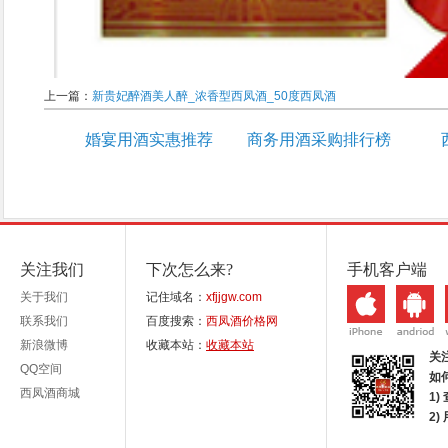
上一篇：
新贵妃醉酒美人醉_浓香型西凤酒_50度西凤酒
婚宴用酒实惠推荐
商务用酒采购排行榜
关注我们
下次怎么来?
手机客户端
关于我们
记住域名：
xfjjgw.com
联系我们
百度搜索：
西凤酒价格网
新浪微博
收藏本站：
收藏本站
关
QQ空间
如
西凤酒商城
1)
2