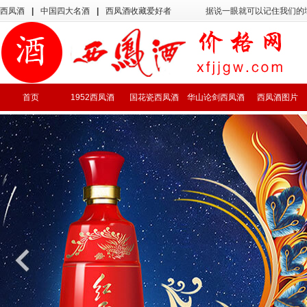
西凤酒
|
中国四大名酒
|
西凤酒收藏爱好者
据说一眼就可以记住我们的
首页
1952西凤酒
国花瓷西凤酒
华山论剑西凤酒
西凤酒图片