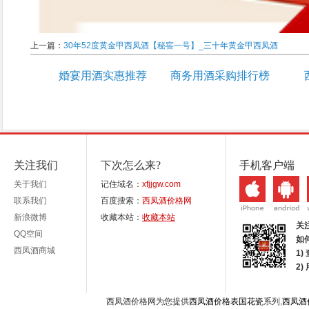
上一篇：
30年52度黄金甲西凤酒【秘窖一号】_三十年黄金甲西凤酒
婚宴用酒实惠推荐
商务用酒采购排行榜
关注我们
下次怎么来?
手机客户端
关于我们
记住域名：
xfjjgw.com
联系我们
百度搜索：
西凤酒价格网
新浪微博
收藏本站：
收藏本站
关
QQ空间
如
西凤酒商城
1)
2
西凤酒价格网为您提供
西凤酒价格表国花瓷
系列,
西凤酒