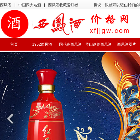
西凤酒
|
中国四大名酒
|
西凤酒收藏爱好者
据说一眼就可以记住我们的
首页
1952西凤酒
国花瓷西凤酒
华山论剑西凤酒
西凤酒图片