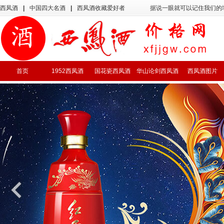
西凤酒
|
中国四大名酒
|
西凤酒收藏爱好者
据说一眼就可以记住我们的
首页
1952西凤酒
国花瓷西凤酒
华山论剑西凤酒
西凤酒图片