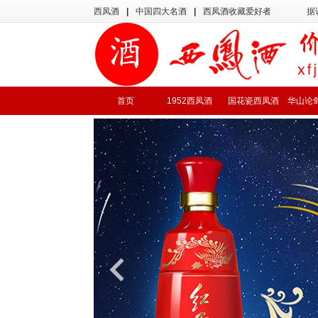
西凤酒
|
中国四大名酒
|
西凤酒收藏爱好者
据
首页
1952西凤酒
国花瓷西凤酒
华山论