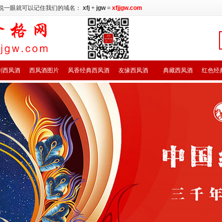
说一眼就可以记住我们的域名：
xfj
+
jgw
=
xfjjgw.com
剑西凤酒
西凤酒图片
凤香经典西凤酒
友缘西凤酒
典藏西凤酒
红色经