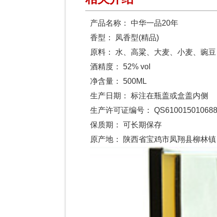
产品名称：
中华一品20年
香型：
凤香型(精品)
原料：
水、高粱、大麦、小麦、豌豆
酒精度：
52% vol
净含量：
500ML
生产日期：
标注在瓶盖或盒盖内侧
生产许可证编号：
QS61001501068
保质期：
可长期保存
原产地：
陕西省宝鸡市凤翔县柳林镇