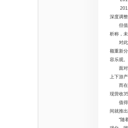
2015
深度调整
但值得
析称，未
对此，
额重新
容乐观。
面对此
上下游产
而在“十
现营收3
值得注意
间就推出
“随着