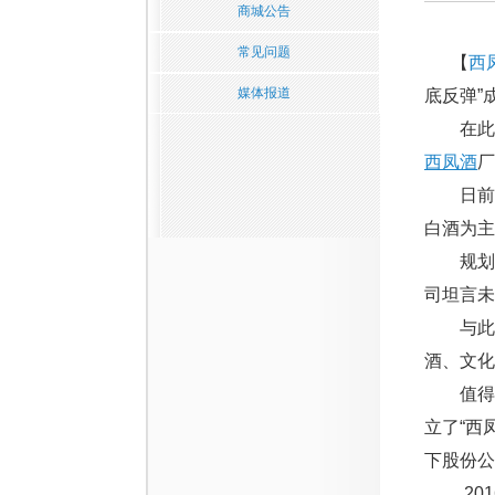
商城公告
常见问题
【
西
媒体报道
底反弹”
在此背
西凤酒
厂
日前，
白酒为主
规划具体
司坦言未
与此同
酒、文化
值得一
立了“西
下股份公
2016