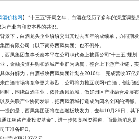
凤酒价格网
】 “十三五”开局之年，白酒在经历了多年的深度调整
成为产业内和资本界的共识。
景下，白酒龙头企业纷纷交出其过去五年的成绩单，亦同期发布
集团有限公司（以下简称西凤集团）也不例外。
西凤集团董事长秦本平在公司职代会上披露公司“十三五”规划
业，金融投资并购和酒城产业群为两翼，整合上下游产业链，实
分解为，白酒板块西凤集团计划在2016年，完成营收37亿元
来白酒市场将竞争更为激烈，公司将力推互联网+白酒，创新酒
时，围绕白酒主业，依托西凤酒城，做好园区产业融合发展布
以及关联产业协同发展，把西凤酒城打造成为闻名全国的酒都。
提的是，西凤集团还将在金融板块发力，去年10月26日，其
凤通江丝路产业投资基金”，进一步拓宽融资渠道。而最新消息
司正准备IPO。
年营收预计37亿元