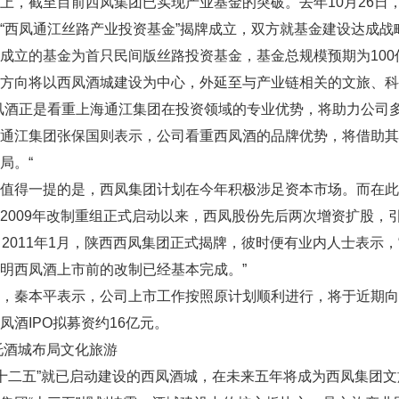
，截至目前西凤集团已实现产业基金的突破。去年10月26日
“西凤通江丝路产业投资基金”揭牌成立，双方就基金建设达成战
的基金为首只民间版丝路投资基金，基金总规模预期为100亿
资方向将以西凤酒城建设为中心，外延至与产业链相关的文旅、
酒正是看重上海通江集团在投资领域的专业优势，将助力公司多
江集团张保国则表示，公司看重西凤酒的品牌优势，将借助其
局。“
得一提的是，西凤集团计划在今年积极涉足资本市场。而在此
2009年改制重组正式启动以来，西凤股份先后两次增资扩股，
。2011年1月，陕西西凤集团正式揭牌，彼时便有业内人士表示
明西凤酒上市前的改制已经基本完成。”
秦本平表示，公司上市工作按照原计划顺利进行，将于近期向证
凤酒IPO拟募资约16亿元。
城布局文化旅游
二五”就已启动建设的西凤酒城，在未来五年将成为西凤集团文