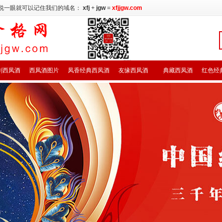
说一眼就可以记住我们的域名：
xfj
+
jgw
=
xfjjgw.com
剑西凤酒
西凤酒图片
凤香经典西凤酒
友缘西凤酒
典藏西凤酒
红色经