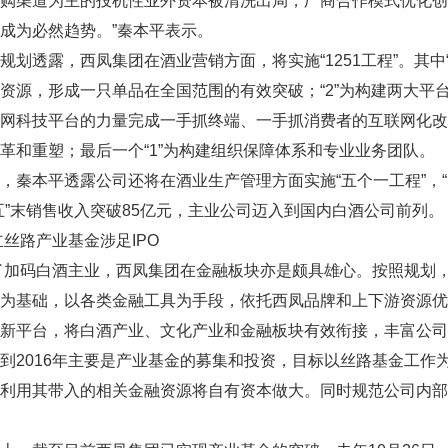
团购渠道为主的投机性业外资本被清洗出局，厂商合作模式优化
成为必然趋势。”秦本平表示。
透露，西凤集团在酒业营销方面，将实施“1251工程”。其中
资源，形成一只单品在全国范围的有效突破；“2”为构建两大平
网科技平台的力量完成一手抓终端、一手抓消费者的互联网化改造
革和重塑；最后一个“1”为构建组织保障体系和专业业务团队。
本平透露公司还将在酒业生产管理方面实施“五个一工程”，“12
五”末销售收入突破85亿元，主业公司迈入到国内白酒公司前列。
路产业基金涉足IPO
码白酒主业，西凤集团在金融板块亦是颇具雄心。按照规划，
基础，以各类金融工具为手段，依托西凤品牌和上下游资源优势(1630.38
新平台，将白酒产业、文化产业和金融板块有效衔接，丰富公司
016年主要是产业基金的募集和投资，目标以丝路基金工作为
，利用其带入的相关金融资源将自有资本做大。同时规范公司内