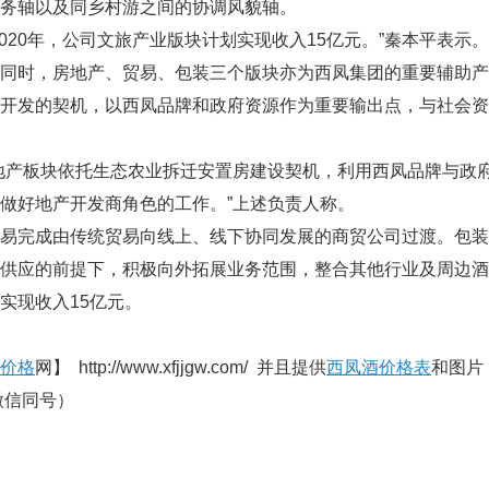
务轴以及同乡村游之间的协调风貌轴。
20年，公司文旅产业版块计划实现收入15亿元。”秦本平表示。
时，房地产、贸易、包装三个版块亦为西凤集团的重要辅助产
业开发的契机，以西凤品牌和政府资源作为重要输出点，与社会
产板块依托生态农业拆迁安置房建设契机，利用西凤品牌与政府
做好地产开发商角色的工作。”上述负责人称。
完成由传统贸易向线上、线下协同发展的商贸公司过渡。包装
供应的前提下，积极向外拓展业务范围，整合其他行业及周边酒包
实现收入15亿元。
价格
网】 http://www.xfjjgw.com/ 并且提供
西凤酒价格表
和图片，
（微信同号）