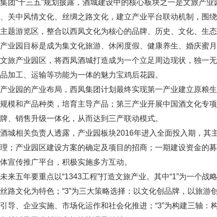
团“十三五”规划披露，酒城建设中的核心板块之一是文旅产业
化、关中风情文化、丝绸之路文化，建立产业平台联动机制，围
主题游览区，整合以西凤文化为核心的品牌、历史、文化、生态
业园目标是成为集文化旅游、休闲度假、健康养生、婚庆蜜月
文旅产业园区，将西凤酒城打造成为一个立足周边现状，独一无
品加工、运输等功能为一体的魅力宝鸡后花园。
业园的产业布局，西凤集团计划最终实现第一产业建立原粮生
产规模和产品种类，培育主导产品；第三产业开展中国酒文化专
牌、销售升级一体化，从而达到三产联动模式。
城相关负责人透露，产业园板块2016年进入全面投入期，其
管理；产业园区建设方案的确定及项目的招商；一期建设资金的
体宣传推广平台，积极实施多方互动。
五年要重点以“1343工程”打造文旅产业。其中“1”为一个
丝路文化为特色；“3”为三大策略选择：以文化创品牌，以旅游创
引导、企业实施、市场化运作和社会化推进；“3”为构建三轴：