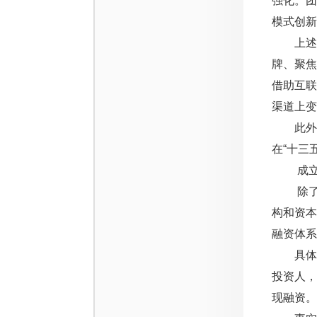
强化。
模式创新
上述规划
牌、聚焦
借助互联
渠道上变
此外，秦
在“十三
成立丝
除了加
构和资本为
融资体系
具体到2
投资人
现融资。