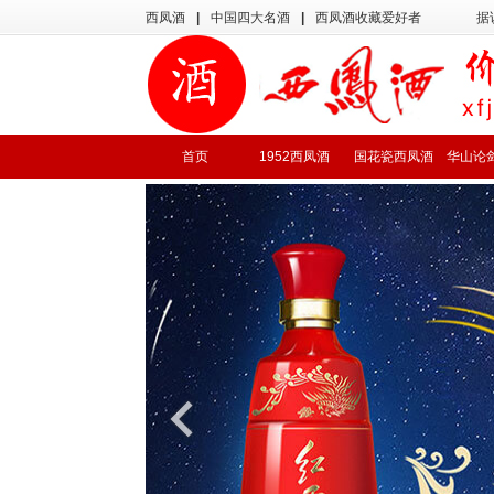
西凤酒
|
中国四大名酒
|
西凤酒收藏爱好者
据
首页
1952西凤酒
国花瓷西凤酒
华山论