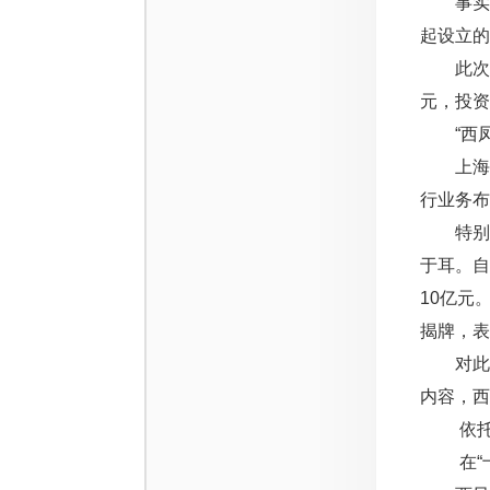
事实上
起设立的
此次成立
元，投
“西凤
上海通
行业务布
特别值
于耳。自
10亿元
揭牌，表
对此，
内容，西
依托酒
在“十