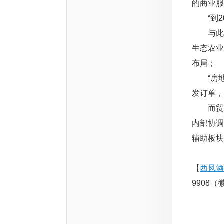
的商业服
“到20
与此同
生态农
布局；
“房地
发订单，
而贸易
内部协调
辅助板块
【
西凤酒
9908