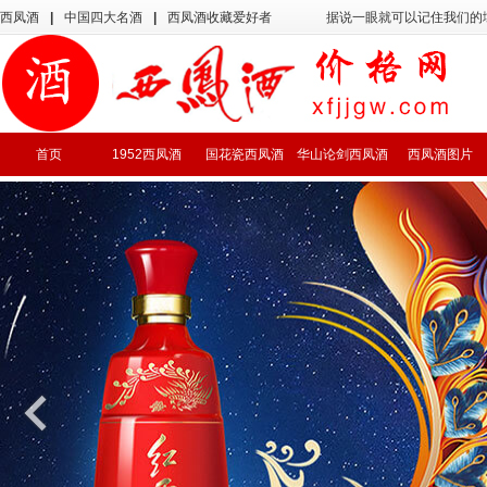
西凤酒
|
中国四大名酒
|
西凤酒收藏爱好者
据说一眼就可以记住我们的
首页
1952西凤酒
国花瓷西凤酒
华山论剑西凤酒
西凤酒图片