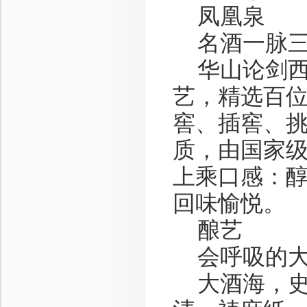
凤凰泉
名酒一脉三
华山论剑西凤
艺，精选百
窖、插窖、
质，由国家
上乘口感：
回味愉悦。
酿艺
会呼吸的大
大酒海，史上