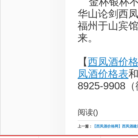
金杯银杯不如
华山论剑西
福州于山宾馆
来。
【
西凤酒价
凤酒价格表
和
8925-990
阅读(
)
上一篇：
【西凤酒价格网】西凤酒建厂