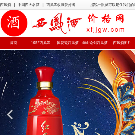
西凤酒
|
中国四大名酒
|
西凤酒收藏爱好者
据说一眼就可以记住我们的
首页
1952西凤酒
国花瓷西凤酒
华山论剑西凤酒
西凤酒图片