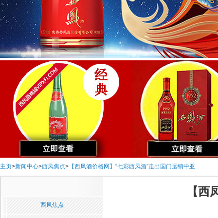
主页
>
新闻中心
>
西凤焦点
>
【西凤酒价格网】“七彩西凤酒”走出国门远销中亚
【西
西凤焦点