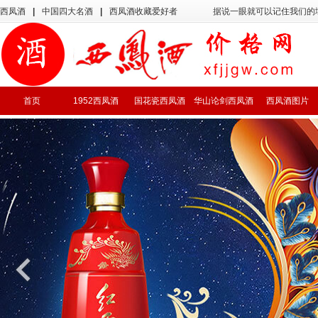
西凤酒
|
中国四大名酒
|
西凤酒收藏爱好者
据说一眼就可以记住我们的
首页
1952西凤酒
国花瓷西凤酒
华山论剑西凤酒
西凤酒图片