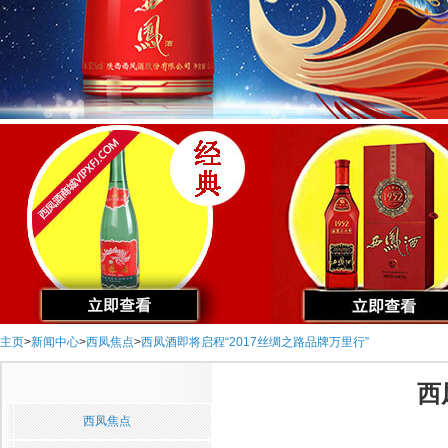
主页
>
新闻中心
>
西凤焦点
>
西凤酒即将启程“2017丝绸之路品牌万里行”
西
西凤焦点