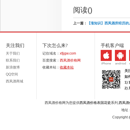
阅读(
)
上一篇：
【涨知识】西凤酒所经历的
关注我们
下次怎么来?
手机客户端
关于我们
记住域名：
xfjjgw.com
联系我们
百度搜索：
西凤酒价格网
新浪微博
收藏本站：
收藏本站
关
QQ空间
如
西凤酒商城
1)
2
西凤酒价格网为您提供
西凤酒价格表国花瓷
系列,
西凤酒
地址：
Copyright