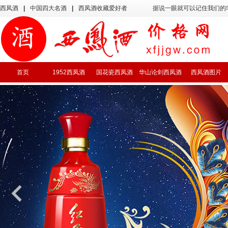
西凤酒
|
中国四大名酒
|
西凤酒收藏爱好者
据说一眼就可以记住我们的
首页
1952西凤酒
国花瓷西凤酒
华山论剑西凤酒
西凤酒图片