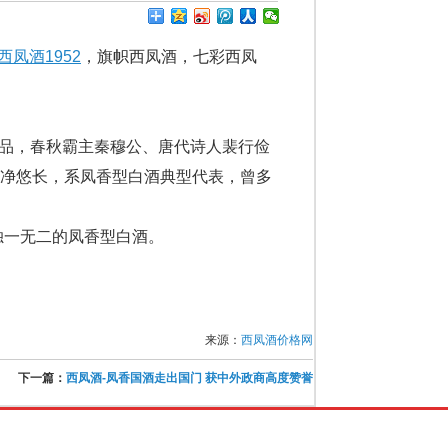
西凤酒1952
，旗帜西凤酒，七彩西凤
珍品，春秋霸主秦穆公、唐代诗人裴行俭
尾净悠长，系凤香型白酒典型代表，曾多
独一无二的凤香型白酒。
来源：
西凤酒价格网
下一篇：
西凤酒-凤香国酒走出国门 获中外政商高度赞誉