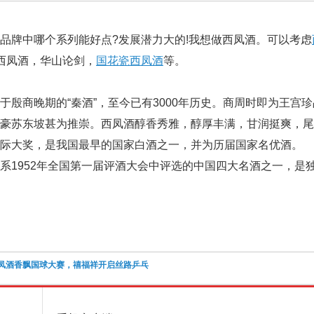
品牌中哪个系列能好点?发展潜力大的!我想做西凤酒。可以考虑
西凤酒，华山论剑，
国花瓷西凤酒
等。
于殷商晚期的“秦酒”，至今已有3000年历史。商周时即为王宫
文豪苏东坡甚为推崇。西凤酒醇香秀雅，醇厚丰满，甘润挺爽，
际大奖，是我国最早的国家白酒之一，并为历届国家名优酒。
1952年全国第一届评酒大会中评选的中国四大名酒之一，是
凤酒香飘国球大赛，禧福祥开启丝路乒乓