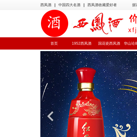
西凤酒
|
中国四大名酒
|
西凤酒收藏爱好者
据
首页
1952西凤酒
国花瓷西凤酒
华山论