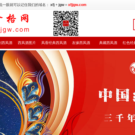
说一眼就可以记住我们的域名：
xfj
+
jgw
=
xfjjgw.com
剑西凤酒
西凤酒图片
凤香经典西凤酒
友缘西凤酒
典藏西凤酒
红色经