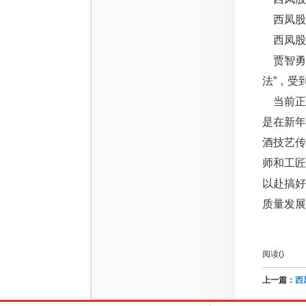
西凤股份
西凤股份
贾智勇
法”，受
当前正
是在新
酒技艺
师和工
以赴搞好
质量发展
阅读(
)
上一篇：
西