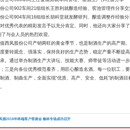
公司902车间21组组长王胜利就酿造经验、窖池管理作分享交
公司904车间16组组长胡科堂就发酵研判、酿造调整作经验分
对优秀代表的精彩发言予以充分肯定。同时，他还向大家分享了
到了与会人员的热烈欢迎。
值西凤股份公司产销两旺的黄金季节，也是制酒生产的高产期。
年度要转观念、强落实，保持良好的生产态势，稳定产量不断提
传承。通过举办制酒生产大讲坛、技能大赛、师带徒等活动进一
匠；三是向各位优秀模范看齐，用匠心酿造名酒。每一位职工，
制酒、制曲生产，全面实现“优质、高产、安全、低耗”的制酒
。
凤酒2018年终端客户答谢会 榆林专场成功召开