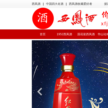
西凤酒
|
中国四大名酒
|
西凤酒收藏爱好者
据
首页
1952西凤酒
国花瓷西凤酒
华山论