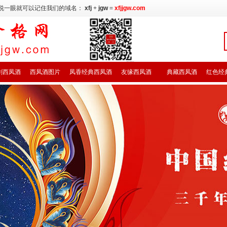
说一眼就可以记住我们的域名：
xfj
+
jgw
=
xfjjgw.com
剑西凤酒
西凤酒图片
凤香经典西凤酒
友缘西凤酒
典藏西凤酒
红色经