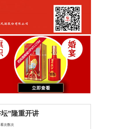
坛”隆重开讲
看次数
次