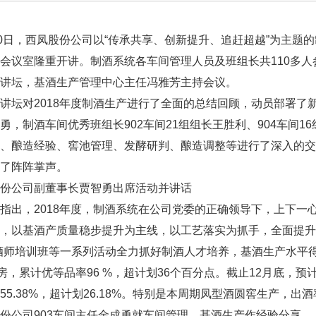
0日，西凤股份公司以“传承共享、创新提升、追赶超越”为主题的
会议室隆重开讲。制酒系统各车间管理人员及班组长共110多
讲坛，基酒生产管理中心主任冯雅芳主持会议。
坛对2018年度制酒生产进行了全面的总结回顾，动员部署了新
勇，制酒车间优秀班组长902车间21组组长王胜利、904车间
设、酿造经验、窖池管理、发酵研判、酿造调整等进行了深入的
了阵阵掌声。
份公司副董事长贾智勇出席活动并讲话
出，2018年度，制酒系统在公司党委的正确领导下，上下一
，以基酒产质量稳步提升为主线，以工艺落实为抓手，全面提升
酒师培训班等一系列活动全力抓好制酒人才培养，基酒生产水平得
4房，累计优等品率96 %，超计划36个百分点。截止12月底，预计
55.38%，超计划26.18%。特别是本周期凤型酒圆窖生产，出酒
公司903车间主任金成勇就车间管理、基酒生产作经验分享