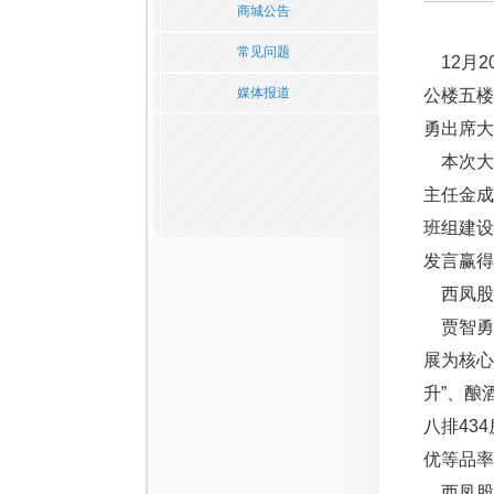
商城公告
常见问题
12月2
媒体报道
公楼五楼
勇出席大
本次大讲
主任金成
班组建
发言赢得
西凤股
贾智勇指
展为核心
升”、酿
八排43
优等品率
西凤股份