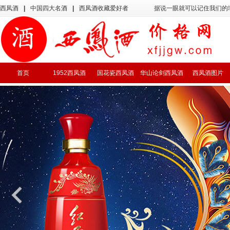
西凤酒
|
中国四大名酒
|
西凤酒收藏爱好者
据说一眼就可以记住我们的
首页
1952西凤酒
国花瓷西凤酒
华山论剑西凤酒
西凤酒图片