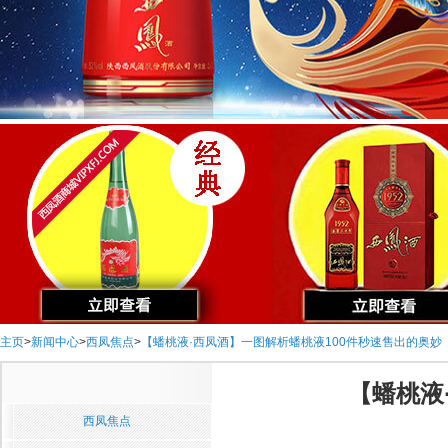
主页
>
新闻中心
>
西凤焦点
>
【蟠桃液·西凤酒】一图解析蟠桃液100件秒速售出的奥妙
【蟠桃液
西凤焦点