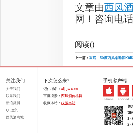
文章由
西凤
网！咨询电话：1
阅读(
)
上一篇：
重磅！50度西凤柔雅酒K8
关注我们
下次怎么来?
手机客户端
关于我们
记住域名：
xfjjgw.com
联系我们
百度搜索：
西凤酒价格网
新浪微博
收藏本站：
收藏本站
关
QQ空间
如
西凤酒商城
1)
2