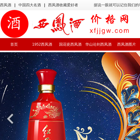
西凤酒
|
中国四大名酒
|
西凤酒收藏爱好者
据说一眼就可以记住我们的
首页
1952西凤酒
国花瓷西凤酒
华山论剑西凤酒
西凤酒图片