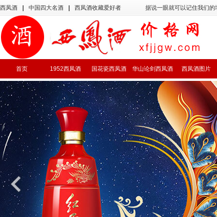
西凤酒
|
中国四大名酒
|
西凤酒收藏爱好者
据说一眼就可以记住我们的
首页
1952西凤酒
国花瓷西凤酒
华山论剑西凤酒
西凤酒图片