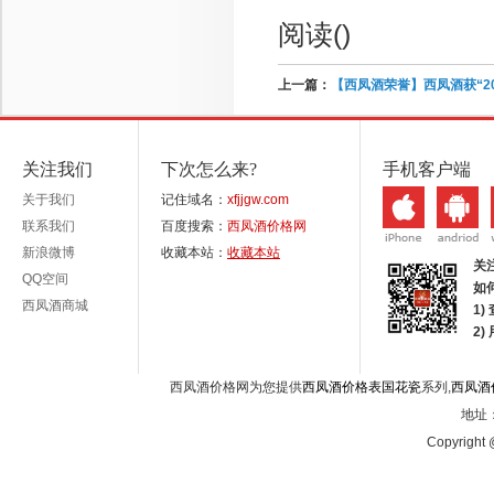
阅读(
)
上一篇：
【西凤酒荣誉】西凤酒获“2
关注我们
下次怎么来?
手机客户端
关于我们
记住域名：
xfjjgw.com
联系我们
百度搜索：
西凤酒价格网
新浪微博
收藏本站：
收藏本站
关
QQ空间
如
西凤酒商城
1)
2
西凤酒价格网为您提供
西凤酒价格表国花瓷
系列,
西凤酒
地址：
Copyright