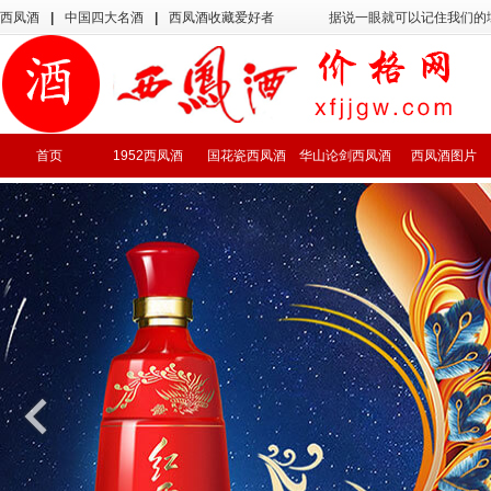
西凤酒
|
中国四大名酒
|
西凤酒收藏爱好者
据说一眼就可以记住我们的
首页
1952西凤酒
国花瓷西凤酒
华山论剑西凤酒
西凤酒图片