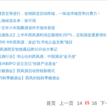
铺货交替进行，促销跟进启动终端，一味追求铺货率白费力！
人物候选名单：徐可强
十五年六年陈酿酒省外市场传喜报
凤酒焦点】上半年西凤酒利润总额增长297%，定制酒是重要增长
5年·6年西凤酒，发起“红书包公益支教”项目
西凤酒西安智德通品牌10月份大事记
凤酒行业】华山论剑西凤酒，中国酒业“金天使”
冲刺IPO 设立百亿“丝路产业基金”
京糖酒会】西凤酒启动营销新模式
015秋季糖酒会】西凤剑指秋季糖酒会
15
首页
上一页
14
16
下