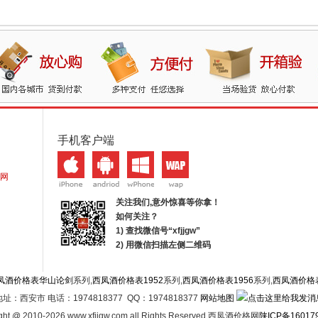
手机客户端
网
关注我们,意外惊喜等你拿！
如何关注？
1) 查找微信号“
xfjjgw
”
2) 用微信扫描左侧二维码
凤酒价格表华山论剑
系列,
西凤酒价格表1952
系列,
西凤酒价格表1956
系列,
西凤酒价格
地址：西安市 电话：1974818377 QQ：1974818377
网站地图
ght @ 2010-2026 www.xfjjgw.com all Rights Reserved 西凤酒价格网
陕ICP备16017