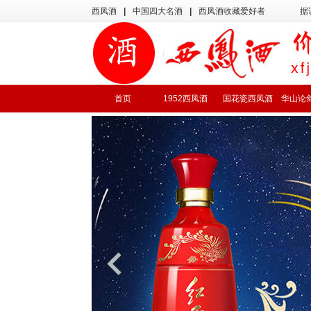
西凤酒
|
中国四大名酒
|
西凤酒收藏爱好者
据
首页
1952西凤酒
国花瓷西凤酒
华山论