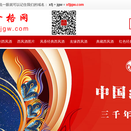
说一眼就可以记住我们的域名：
xfj
+
jgw
=
xfjjgw.com
剑西凤酒
西凤酒图片
凤香经典西凤酒
友缘西凤酒
典藏西凤酒
红色经