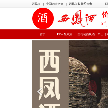
西凤酒
|
中国四大名酒
|
西凤酒收藏爱好者
据
首页
1952西凤酒
国花瓷西凤酒
华山论