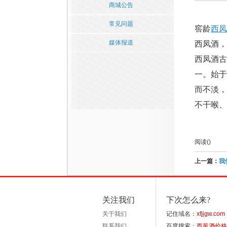
商城公告
常见问题
窖龄
西凤
媒体报道
西凤酒
西凤酒古
一。始
而不淡，
不干喉、
阅读(
)
上一篇：
我
关注我们
下次怎么来?
关于我们
记住域名：
xfjjgw.com
联系我们
百度搜索：
西凤酒价格