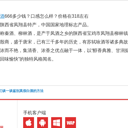
酒
666多少钱？口感怎么样？价格在318左右
，陕西省凤翔县特产，中国国家地理标志产品。
称秦酒、柳林酒，是产于凤酒之乡的陕西省宝鸡市凤翔县柳林镇
于殷商，盛于唐宋，已有三千多年的历史，有苏轼咏酒等诸多典
浓而不艳，集清香、浓香之优点融于一体，以“醇香典雅、甘润挺
回味愉快”的独特风格闻名。
们谈一谈鉴别真假白酒的方法
手机客户端
网