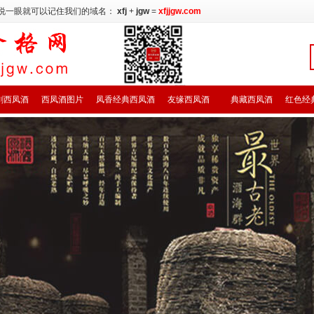
说一眼就可以记住我们的域名：
xfj
+
jgw
=
xfjjgw.com
剑西凤酒
西凤酒图片
凤香经典西凤酒
友缘西凤酒
典藏西凤酒
红色经