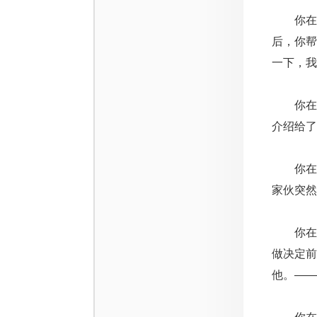
你在晚
后，你帮
一下，我
你在晚
介绍给了
你在晚
家伙突然
你在晚
做决定前
他。——