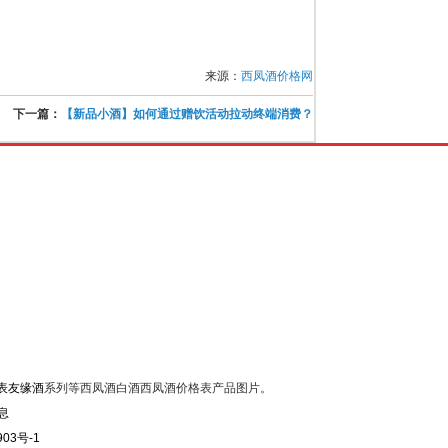
来源：
西凤酒价格网
下一篇：
【新品小酒】如何通过赠饮活动拉动终端消费？
表友缘酒
系列等西凤酒白酒西凤酒价格表产品图片。
903号-1