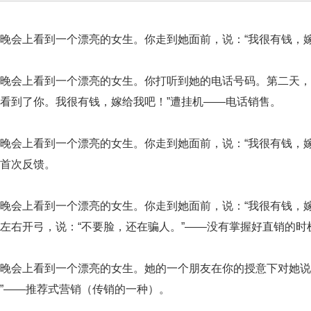
会上看到一个漂亮的女生。你走到她面前，说：“我很有钱，嫁
会上看到一个漂亮的女生。你打听到她的电话号码。第二天，你
看到了你。我很有钱，嫁给我吧！”遭挂机——电话销售。
会上看到一个漂亮的女生。你走到她面前，说：“我很有钱，嫁
首次反馈。
会上看到一个漂亮的女生。你走到她面前，说：“我很有钱，嫁
左右开弓，说：“不要脸，还在骗人。”——没有掌握好直销的时
会上看到一个漂亮的女生。她的一个朋友在你的授意下对她说：
”——推荐式营销（传销的一种）。