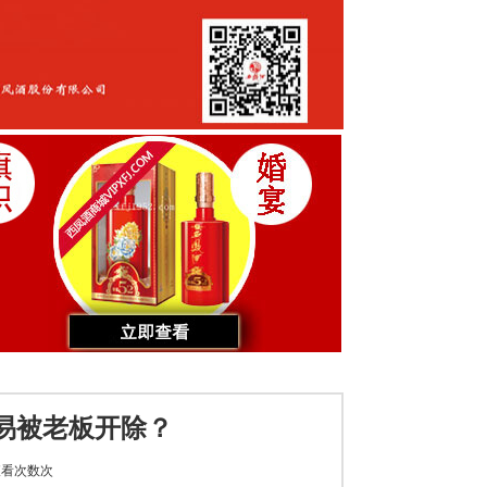
易被老板开除？
看次数
次