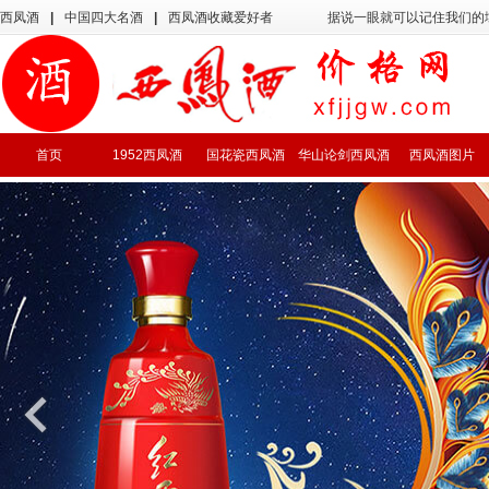
西凤酒
|
中国四大名酒
|
西凤酒收藏爱好者
据说一眼就可以记住我们的
首页
1952西凤酒
国花瓷西凤酒
华山论剑西凤酒
西凤酒图片