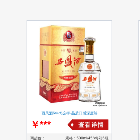
西凤酒6年怎么样-品质口感深度解
￥***
商超价：
规格：500ml/45°/每箱6瓶