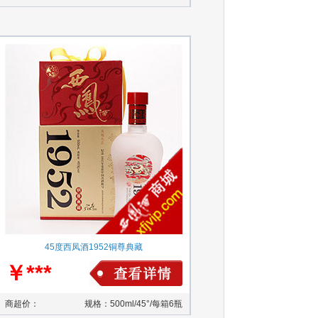
45度西凤酒1952铜尊典藏
￥***
商超价：
规格：500ml/45°/每箱6瓶