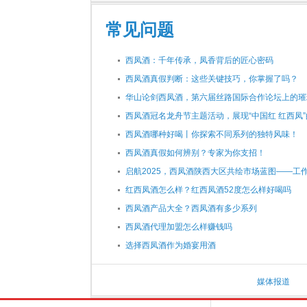
常见问题
西凤酒：千年传承，凤香背后的匠心密码
西凤酒真假判断：这些关键技巧，你掌握了吗？
华山论剑西凤酒，第六届丝路国际合作论坛上的璀
西凤酒冠名龙舟节主题活动，展现“中国红 红西凤
西凤酒哪种好喝丨你探索不同系列的独特风味！
西凤酒真假如何辨别？专家为你支招！
启航2025，西凤酒陕西大区共绘市场蓝图——工
红西凤酒怎么样？红西凤酒52度怎么样好喝吗
西凤酒产品大全？西凤酒有多少系列
西凤酒代理加盟怎么样赚钱吗
选择西凤酒作为婚宴用酒
媒体报道