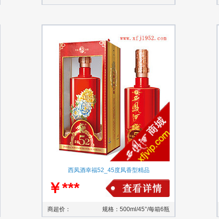
西凤酒幸福52_45度凤香型精品
￥***
商超价：
规格：500ml/45°/每箱6瓶