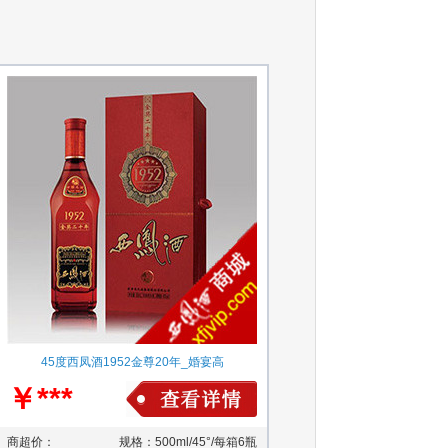
45度西凤酒1952金尊20年_婚宴高
￥***
商超价：
规格：500ml/45°/每箱6瓶