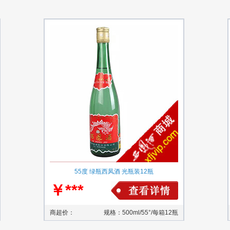
55度 绿瓶西凤酒 光瓶装12瓶
￥***
商超价：
规格：500ml/55°/每箱12瓶