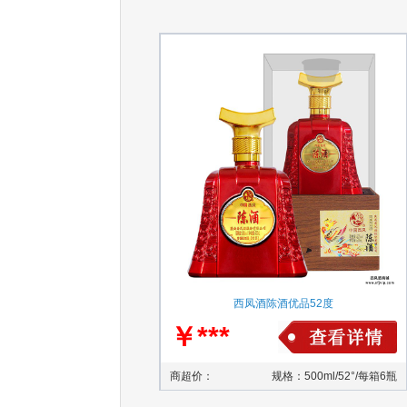
西凤酒陈酒优品52度
￥***
商超价：
规格：500ml/52°/每箱6瓶