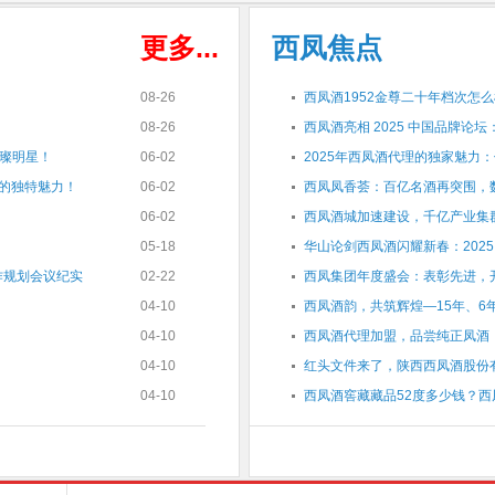
更多...
西凤焦点
08-26
西凤酒1952金尊二十年档次怎
08-26
西凤酒亮相 2025 中国品牌论坛
璨明星！
06-02
2025年西凤酒代理的独家魅力
”的独特魅力！
06-02
西凤凤香荟：百亿名酒再突围，
06-02
西凤酒城加速建设，千亿产业集
05-18
华山论剑西凤酒闪耀新春：202
作规划会议纪实
02-22
西凤集团年度盛会：表彰先进，开
04-10
西凤酒韵，共筑辉煌—15年、6
04-10
西凤酒代理加盟，品尝纯正凤酒
04-10
红头文件来了，陕西西凤酒股份
04-10
西凤酒窖藏藏品52度多少钱？