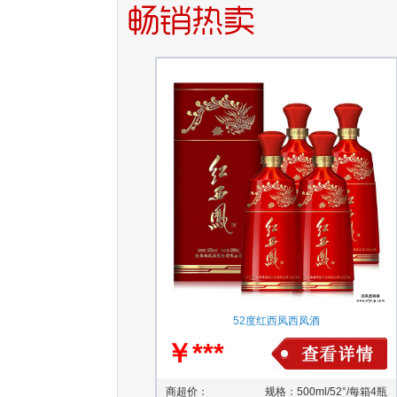
52度红西凤西凤酒
￥***
商超价：
规格：500ml/52°/每箱4瓶