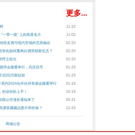
更多...
么样
11-22
：“一带一路” 上的凤香名片
11-02
：传统名酒与现代市场的完美融合
02-20
数智化如何重构白酒营销新生态？
02-20
群呼之欲出
02-20
5团拜会隆重举行，共庆佳节
01-25
启2025新征程
01-25
年系列2024合作伙伴答谢会隆重举行
01-18
，创业轻松上手！
10-19
有限公司涨价通知来了
05-31
西凤酒窖藏藏品图片和价格？
12-25
商城公告