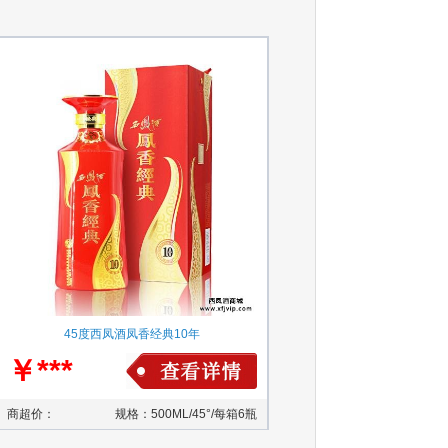
45度西凤酒凤香经典10年
￥***
商超价：
规格：500ML/45°/每箱6瓶