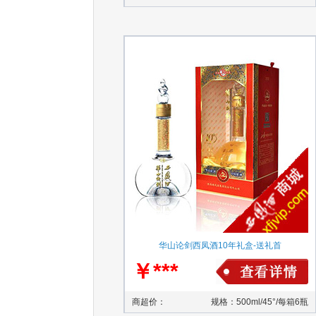
华山论剑西凤酒10年礼盒-送礼首
￥***
商超价：
规格：500ml/45°/每箱6瓶