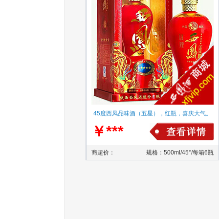
45度西凤品味酒（五星），红瓶，喜庆大气。
￥***
商超价：
规格：500ml/45°/每箱6瓶