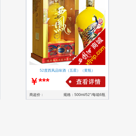
52度西凤品味酒（五星）（黄瓶）
￥***
商超价：
规格：500ml/52°/每箱6瓶