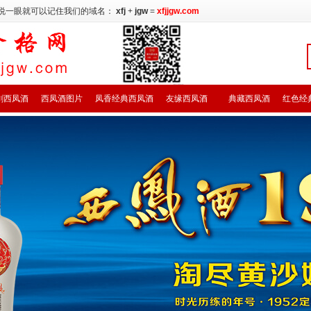
说一眼就可以记住我们的域名：
xfj
+
jgw
=
xfjjgw.com
剑西凤酒
西凤酒图片
凤香经典西凤酒
友缘西凤酒
典藏西凤酒
红色经