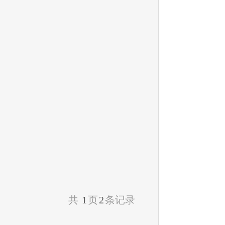
共
1
页
2
条记录