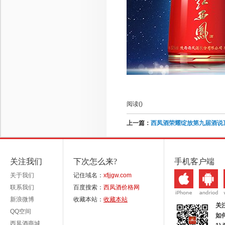
阅读(
)
上一篇：
西凤酒荣耀绽放第九届酒说
关注我们
下次怎么来?
手机客户端
关于我们
记住域名：
xfjjgw.com
联系我们
百度搜索：
西凤酒价格网
新浪微博
收藏本站：
收藏本站
关
QQ空间
如
西凤酒商城