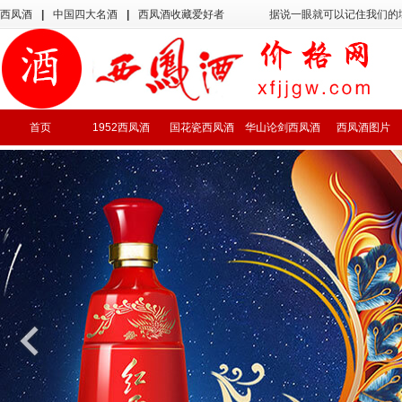
西凤酒
|
中国四大名酒
|
西凤酒收藏爱好者
据说一眼就可以记住我们的
首页
1952西凤酒
国花瓷西凤酒
华山论剑西凤酒
西凤酒图片