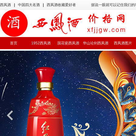
西凤酒
|
中国四大名酒
|
西凤酒收藏爱好者
据说一眼就可以记住我们的
首页
1952西凤酒
国花瓷西凤酒
华山论剑西凤酒
西凤酒图片