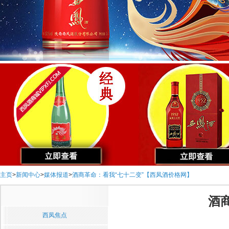
主页
>
新闻中心
>
媒体报道
>
酒商革命：看我“七十二变”【西凤酒价格网】
酒
西凤焦点