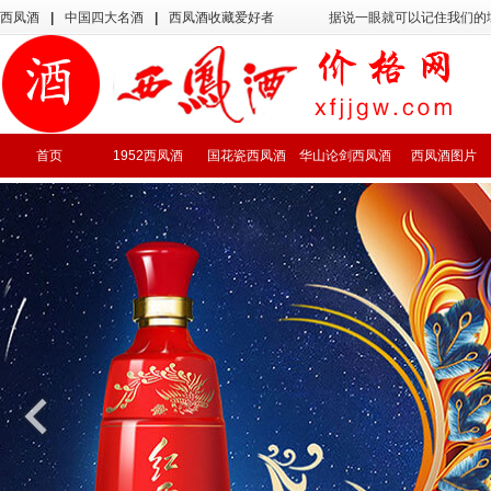
西凤酒
|
中国四大名酒
|
西凤酒收藏爱好者
据说一眼就可以记住我们的
首页
1952西凤酒
国花瓷西凤酒
华山论剑西凤酒
西凤酒图片