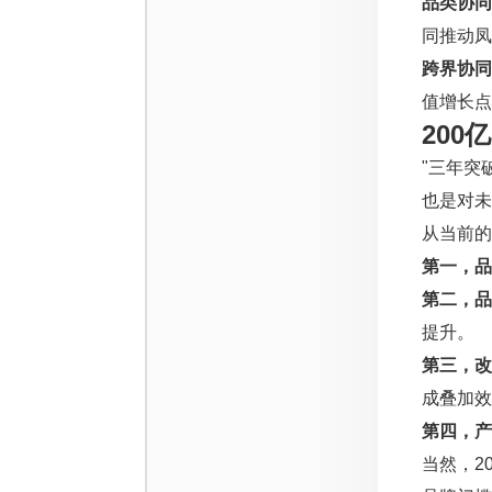
品类协同
同推动凤
跨界协同
值增长点
20
"三年突
也是对未
从当前的
第一，品
第二，品
提升。
第三，改
成叠加效
第四，产
当然，2