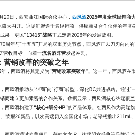
年1月20日，西安曲江国际会议中心，
西凤酒
2025年度全球经销商
题盛大召开。这场汇聚逾千名经销商、供应商及合作伙伴的年度盛
成果，更以
"13415"战略
正式定调2026年的发展蓝图。
70周年与"十五五"开局的双重历史节点，西凤酒正以刀刃向内
0亿营收目标，向着
一流名酒阵营
发起冲刺。
5：营销改革的突破之年
25年，西凤酒将其定义为
"营销改革突破年"
。这一年，西凤酒在
，西凤酒推动从"坐商"向"行商"转型，深化BC共进战略。通过
经销商建立更加紧密的合作关系。数据显示，西凤酒核心终端覆
，西凤酒构建了
"核心+细分+IP"
的产品体系。红西凤作为高端
2、荣耀26新品，以次高端切入全国化市场；老绿瓶推出211mL
，西凤酒通过春蕾项目、萌娃六六IP、终端盟友盛典等品牌活