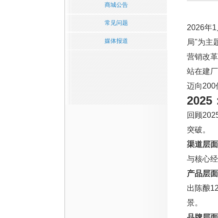
商城公告
常见问题
2026
媒体报道
局"为主
营销改革
站在建厂
迈向20
202
回顾20
突破。
渠道层面
与核心
产品层面
出陈酿1
景。
品牌层面