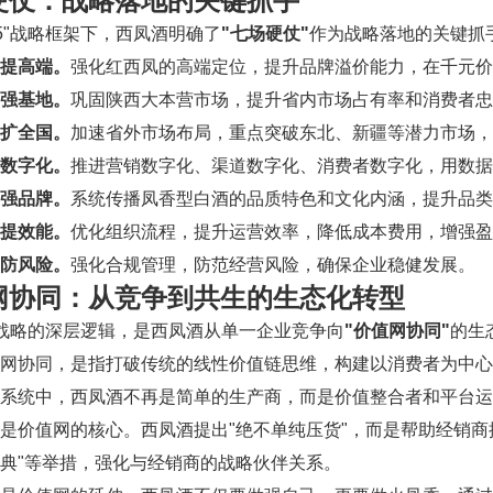
硬仗：战略落地的关键抓手
415"战略框架下，西凤酒明确了
"七场硬仗"
作为战略落地的关键抓
提高端。
强化红西凤的高端定位，提升品牌溢价能力，在千元价
强基地。
巩固陕西大本营市场，提升省内市场占有率和消费者忠
扩全国。
加速省外市场布局，重点突破东北、新疆等潜力市场，
数字化。
推进营销数字化、渠道数字化、消费者数字化，用数据
强品牌。
系统传播凤香型白酒的品质特色和文化内涵，提升品类
提效能。
优化组织流程，提升运营效率，降低成本费用，增强盈
防风险。
强化合规管理，防范经营风险，确保企业稳健发展。
网协同：从竞争到共生的生态化转型
15"战略的深层逻辑，是西凤酒从单一企业竞争向
"价值网协同"
的生
值网协同，是指打破传统的线性价值链思维，构建以消费者为中
系统中，西凤酒不再是简单的生产商，而是价值整合者和平台运
是价值网的核心。西凤酒提出"绝不单纯压货"，而是帮助经销商
典"等举措，强化与经销商的战略伙伴关系。