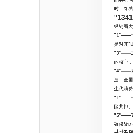
时，春糖
"13
经销商大
"1"—
是对其"
"3"—
的核心，
"4"—
造；全
生代消费
"1"—
险共担、
"5"—
确保战略