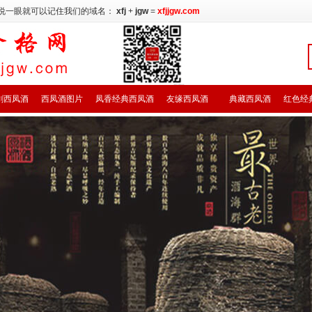
说一眼就可以记住我们的域名：
xfj
+
jgw
=
xfjjgw.com
剑西凤酒
西凤酒图片
凤香经典西凤酒
友缘西凤酒
典藏西凤酒
红色经