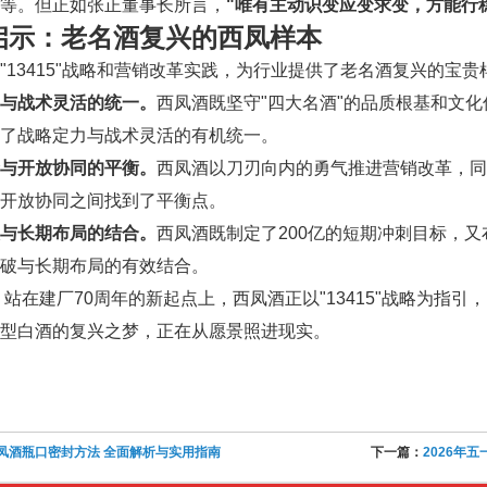
等。但正如张正董事长所言，
"唯有主动识变应变求变，方能行
启示：老名酒复兴的西凤样本
"13415"战略和营销改革实践，为行业提供了老名酒复兴的宝贵
与战术灵活的统一。
西凤酒既坚守"四大名酒"的品质根基和文
了战略定力与战术灵活的有机统一。
与开放协同的平衡。
西凤酒以刀刃向内的勇气推进营销改革，同
开放协同之间找到了平衡点。
与长期布局的结合。
西凤酒既制定了200亿的短期冲刺目标，又
破与长期布局的有效结合。
年，站在建厂70周年的新起点上，西凤酒正以"13415"战略为指
型白酒的复兴之梦，正在从愿景照进现实。
凤酒瓶口密封方法 全面解析与实用指南
下一篇：
2026年