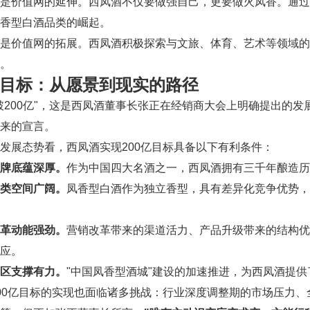
是价值网的延伸。西凤酒不仅要做强自己，更要做火凤香。通过
香型白酒品类的崛起。
是价值网的拓展。西凤酒积极探索与文旅、体育、艺术等领域的
。
0亿目标：从愿景到现实的路径
破200亿"，这是西凤酒董事长张正在经销商大会上明确提出的
来的宣言。
发展态势看，西凤酒实现200亿目标具备以下有利条件：
牌底蕴深厚。
作为中国四大名酒之一，西凤酒拥有三千年酿造历
类空间广阔。
凤香型白酒作为独立香型，具有差异化竞争优势，
革动能强劲。
营销改革带来的渠道活力、产品升级带来的结构优
应。
区支撑有力。
"中国凤香型酒城"建设的加速推进，为西凤酒提
00亿目标的实现也面临诸多挑战：行业深度调整期的市场压力