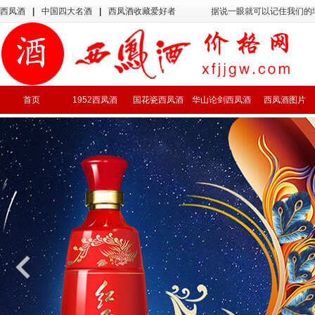
西凤酒
|
中国四大名酒
|
西凤酒收藏爱好者
据说一眼就可以记住我们的
首页
1952西凤酒
国花瓷西凤酒
华山论剑西凤酒
西凤酒图片